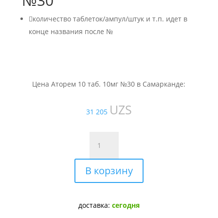
№30

количество таблеток/ампул/штук и т.п. идет в
конце названия после №
Цена Аторем 10 таб. 10мг №30 в Самарканде:
UZS
31 205
Количество
товара
Аторем
В корзину
10
таб.
10мг
№30
доставка:
сегодня