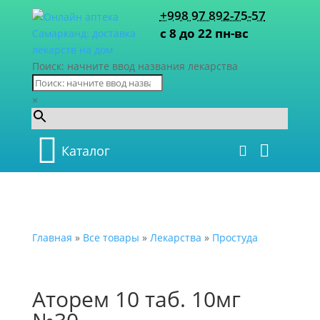
+998 97 892-75-57
с 8 до 22 пн-вс
Поиск: начните ввод названия лекарства
×
Каталог
Главная
»
Все товары
»
Лекарства
»
Простуда
Аторем 10 таб. 10мг