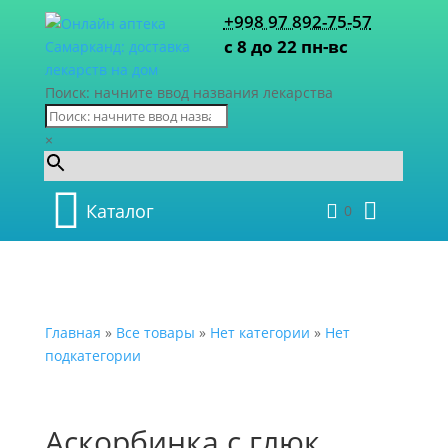
+998 97 892-75-57
с 8 до 22 пн-вс
Поиск: начните ввод названия лекарства
×
Каталог
0
Главная
»
Все товары
»
Нет категории
»
Нет
подкатегории
Аскорбинка с глюк.