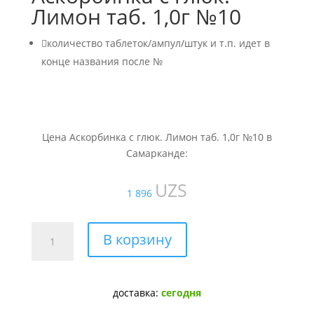
Лимон таб. 1,0г №10

количество таблеток/ампул/штук и т.п. идет в
конце названия после №
Цена Аскорбинка с глюк. Лимон таб. 1,0г №10 в
Самарканде:
UZS
1 896
Количество
В корзину
товара
Аскорбинка
с
доставка:
сегодня
глюк.
Лимон