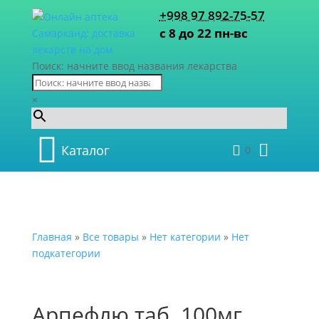
+998 97 892-75-57
с 8 до 22 пн-вс
Поиск: начните ввод названия лекарства
×
Каталог
0
Главная
»
Все товары
»
Нет категории
»
Нет
подкатегории
Арпефлю таб. 100мг