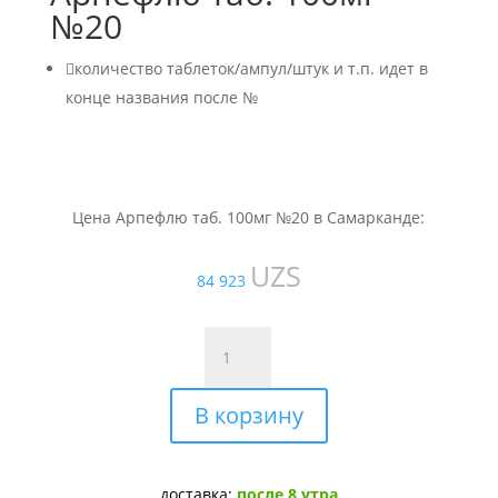
№20

количество таблеток/ампул/штук и т.п. идет в
конце названия после №
Цена Арпефлю таб. 100мг №20 в Самарканде:
UZS
84 923
Количество
товара
Арпефлю
В корзину
таб.
100мг
№20
доставка:
после 8 утра