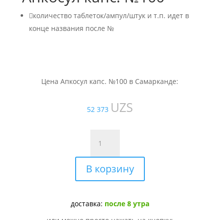

количество таблеток/ампул/штук и т.п. идет в
конце названия после №
Цена Апкосул капс. №100 в Самарканде:
UZS
52 373
Количество
товара
Апкосул
В корзину
капс.
№100
доставка:
после 8 утра