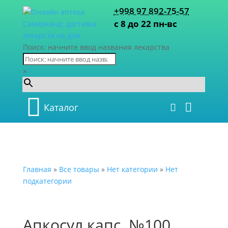
+998 97 892-75-57
с 8 до 22 пн-вс
Поиск: начните ввод названия лекарства
×
Каталог
Главная
»
Все товары
»
Нет категории
»
Нет
подкатегории
Апкосул капс. №100