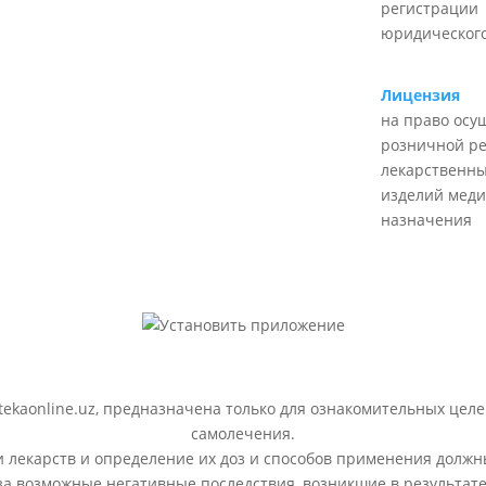
регистрации
юридического
Лицензия
на право осу
розничной р
лекарственны
изделий меди
назначения
ekaonline.uz, предназначена только для ознакомительных целе
самолечения.
лекарств и определение их доз и способов применения должн
 за возможные негативные последствия, возникшие в результ