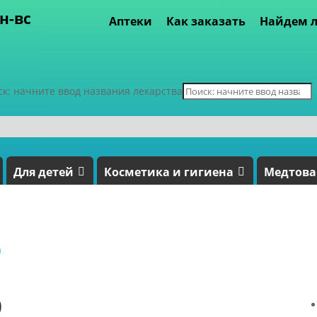
пн-вс
Аптеки
Как заказать
Найдем л
ск: начните ввод названия лекарства
Для детей
Косметика и гигиена
Медтов
а
0