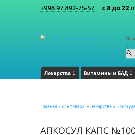
+998 97 892-75-57
с 8 до 22 
Пои
×
Лекарства
Витамины и БАД
Главная
»
Все товары
»
Лекарства
»
Простуд
АПКОСУЛ КАПС №10