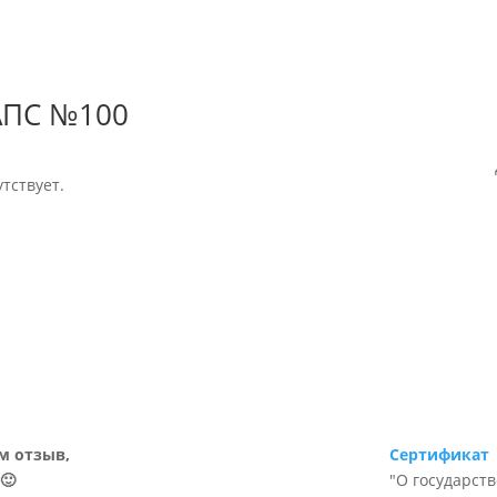
АПС №100
тствует.
м отзыв,
Сертификат
🙂
"О государст