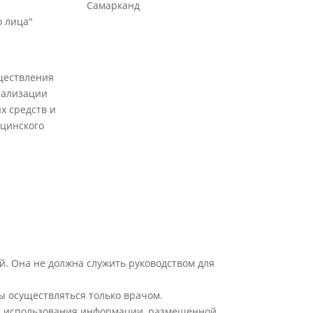
Самарканд
 лица"
ществления
еализации
х средств и
цинского
й. Она не должна служить руководством для
ы осуществляться только врачом.
ате использования информации, размещенной