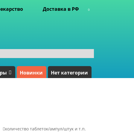
екарство
Доставка в РФ
0
ары
Новинки
Нет категории

количество таблеток/ампул/штук и т.п.