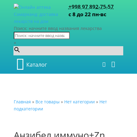
+998 97 892-75-57
с 8 до 22 пн-вс
Поиск: начните ввод названия лекарства
×
Каталог
Главная
»
Все товары
»
Нет категории
»
Нет
подкатегории
Анзибел иммуно+Zn