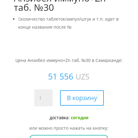
таб. №30

количество таблеток/ампул/штук и т.п. идет в
конце названия после №
Цена Анзибел иммуно+Zn таб. №30 в Самарканде:
51 556
UZS
Количество
В корзину
товара
Анзибел
иммуно+Zn
доставка:
сегодня
таб.
или можно просто нажать на кнопку:
№30