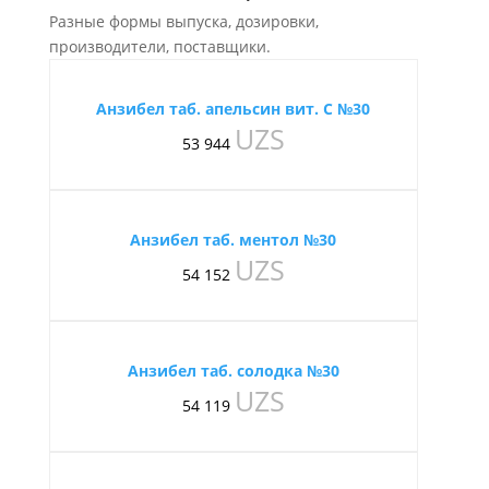
Разные формы выпуска, дозировки,
производители, поставщики.
Анзибел таб. апельсин вит. С №30
UZS
53 944
Анзибел таб. ментол №30
UZS
54 152
Анзибел таб. солодка №30
UZS
54 119