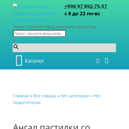
+998 97 892-75-57
с 8 до 22 пн-вс
Поиск: начните ввод названия лекарства
×
Каталог
Главная
»
Все товары
»
Нет категории
»
Нет
подкатегории
Ангал пастилки со