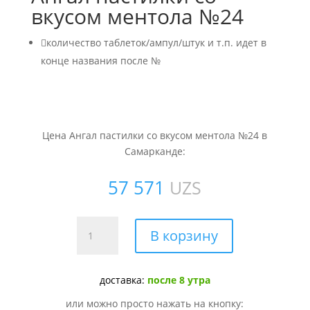
вкусом ментола №24

количество таблеток/ампул/штук и т.п. идет в
конце названия после №
Цена Ангал пастилки со вкусом ментола №24 в
Самарканде:
57 571
UZS
Количество
В корзину
товара
Ангал
пастилки
доставка:
после 8 утра
со
или можно просто нажать на кнопку:
вкусом