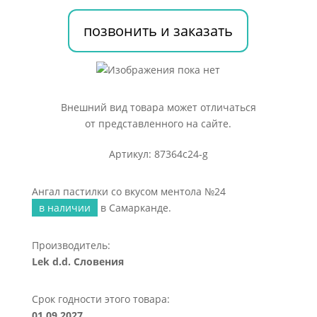
ментола
№24
позвонить и заказать
Внешний вид товара может отличаться
от представленного на сайте.
Артикул: 87364c24-g
Ангал пастилки со вкусом ментола №24
в наличии
в Самарканде.
Производитель:
Lek d.d. Словения
Срок годности этого товара:
01.09.2027