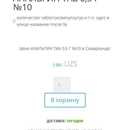
№10
количество таблеток/ампул/штук и т.п. идет в

конце названия после №
Цена АНАЛЬГИН ТАБ 0,5 Г №10 в Самарканде:
UZS
3 881
Количество
товара
АНАЛЬГИН
В корзину
ТАБ
0,5
Г
№10
доставка:
сегодня