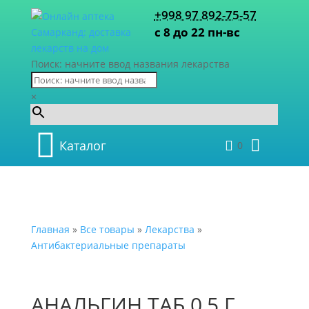
+998 97 892-75-57
с 8 до 22 пн-вс
Поиск: начните ввод названия лекарства
×
Каталог
0
Главная
»
Все товары
»
Лекарства
»
Антибактериальные препараты
АНАЛЬГИН ТАБ 0,5 Г