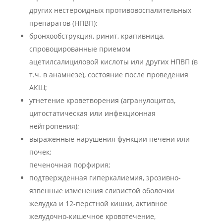
других нестероидных противовоспалительных
препаратов (НПВП);
бронхообструкция, ринит, крапивница,
спровоцированные приемом
ацетилсалициловой кислоты или других НПВП (в
т.ч. в анамнезе), состояние после проведения
АКШ;
угнетение кроветворения (агранулоцитоз,
цитостатическая или инфекционная
нейтропения);
выраженные нарушения функции печени или
почек;
печеночная порфирия;
подтвержденная гиперкалиемия, эрозивно-
язвенные изменения слизистой оболочки
желудка и 12-перстной кишки, активное
желудочно-кишечное кровотечение,