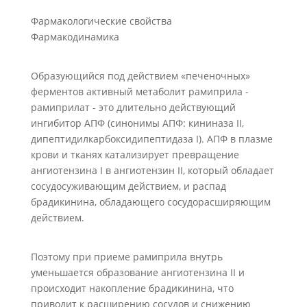
Фармакологические свойства
Фармакодинамика
Образующийся под действием «печеночных»
ферментов активный метаболит рамиприла -
рамиприлат - это длительно действующий
ингибитор АПФ (синонимы АПФ: кининаза II,
дипептидилкарбоксидипептидаза I). АПФ в плазме
крови и тканях катализирует превращение
ангиотензина I в ангиотензин II, который обладает
сосудосуживающим действием, и распад
брадикинина, обладающего сосудорасширяющим
действием.
Поэтому при приеме рамиприла внутрь
уменьшается образование ангиотензина II и
происходит накопление брадикинина, что
приводит к расширению сосудов и снижению