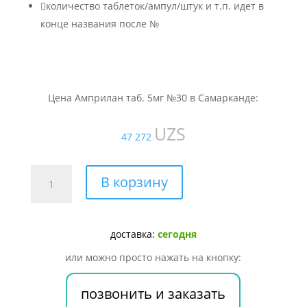

количество таблеток/ампул/штук и т.п. идет в
конце названия после №
Цена Амприлан таб. 5мг №30 в Самарканде:
UZS
47 272
Количество
В корзину
товара
Амприлан
таб.
доставка:
сегодня
5мг
№30
или можно просто нажать на кнопку:
позвонить и заказать