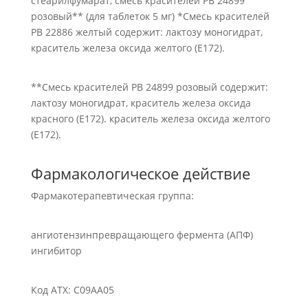
стеарилфумарат, смесь красителей РВ 24899
розовый** (для таблеток 5 мг) *Смесь красителей
РВ 22886 желтый содержит: лактозу моногидрат,
краситель железа оксида желтого (Е172).
**Смесь красителей РВ 24899 розовый содержит:
лактозу моногидрат, краситель железа оксида
красного (Е172). краситель железа оксида желтого
(Е172).
Фармакологическое действие
Фармакотерапевтическая группа:
ангиотензинпревращающего фермента (АПФ)
ингибитор
Код ATX: С09АА05