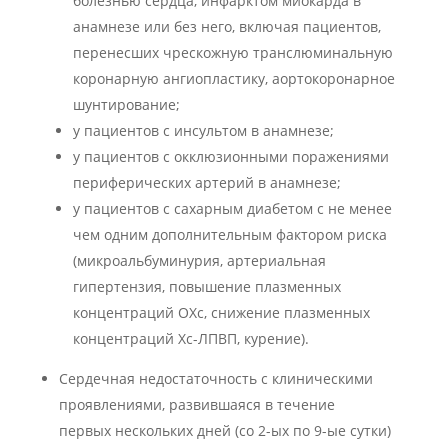
болезнью сердца, инфарктом миокарда в
анамнезе или без него, включая пациентов,
перенесших чрескожную транслюминальную
коронарную ангиопластику, аортокоронарное
шунтирование;
у пациентов с инсультом в анамнезе;
у пациентов с окклюзионными поражениями
периферических артерий в анамнезе;
у пациентов с сахарным диабетом с не менее
чем одним дополнительным фактором риска
(микроальбуминурия, артериальная
гипертензия, повышение плазменных
концентраций ОХс, снижение плазменных
концентраций Хс-ЛПВП, курение).
Сердечная недостаточность с клиническими
проявлениями, развившаяся в течение
первых нескольких дней (со 2-ых по 9-ые сутки)