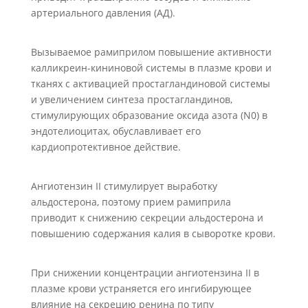
артериального давления (АД).
Вызываемое рамиприлом повышение активности
калликреин-кининовой системы в плазме крови и
тканях с активацией простагландиновой системы
и увеличением синтеза простагландинов,
стимулирующих образование оксида азота (N0) в
эндотелиоцитах, обуславливает его
кардиопротективное действие.
Ангиотензин II стимулирует выработку
альдостерона, поэтому прием рамиприла
приводит к снижению секреции альдостерона и
повышению содержания калия в сыворотке крови.
При снижении концентрации ангиотензина II в
плазме крови устраняется его ингибирующее
влияние на секрецию ренина по типу