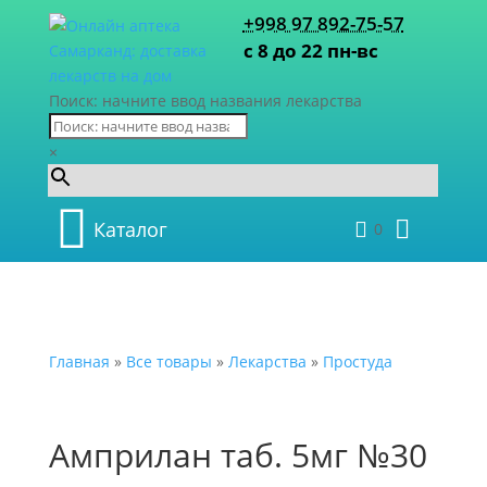
+998 97 892-75-57
с 8 до 22 пн-вс
Поиск: начните ввод названия лекарства
×
Каталог
0
Главная
»
Все товары
»
Лекарства
»
Простуда
Амприлан таб. 5мг №30