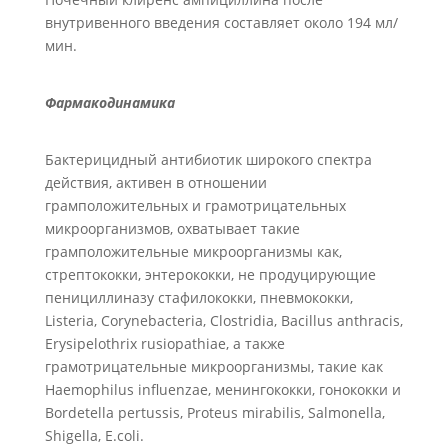
внутривенного введения составляет около 194 мл/
мин.
Фармакодинамика
Бактерицидный антибиотик широкого спектра
действия, активен в отношении
грамположительных и грамотрицательных
микроорганизмов, охватывает такие
грамположительные микроорганизмы как,
стрептококки, энтерококки, не продуцирующие
пенициллиназу стафилококки, пневмококки,
Listeria, Corynebacteria, Clostridia, Bacillus anthracis,
Erysipelothrix rusiopathiae, а также
грамотрицательные микроорганизмы, такие как
Haemophilus influenzae, менингококки, гонококки и
Bordetella pertussis, Proteus mirabilis, Salmonella,
Shigella, E.coli.