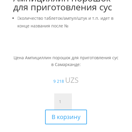
для приготовления сус

количество таблеток/ампул/штук и т.п. идет в
конце названия после №
Цена Ампициллин порошок для приготовления сус
в Самарканде:
UZS
9 218
Количество
товара
Ампициллин
В корзину
порошок
для
приготовления