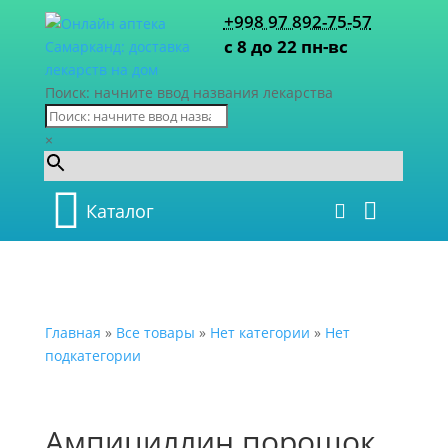
+998 97 892-75-57
с 8 до 22 пн-вс
Поиск: начните ввод названия лекарства
×
Каталог
Главная
»
Все товары
»
Нет категории
»
Нет
подкатегории
Ампициллин порошок