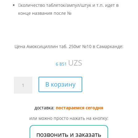

количество таблеток/ампул/штук и т.п. идет в
конце названия после №
Цена Амоксициллин таб. 250мг №10 в Самарканде:
UZS
6 851
Количество
В корзину
товара
Амоксициллин
таб.
доставка:
постараемся сегодня
250мг
№10
или можно просто нажать на кнопку:
позвонить и заказать