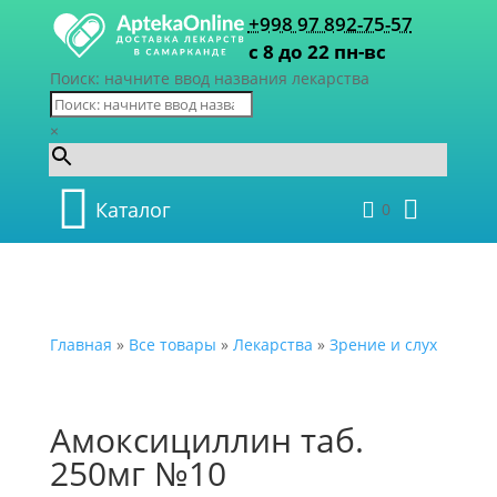
+998 97 892-75-57
с 8 до 22 пн-вс
Поиск: начните ввод названия лекарства
×
Каталог
0
Главная
»
Все товары
»
Лекарства
»
Зрение и слух
Амоксициллин таб.
250мг №10