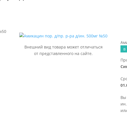
№50
Ами
Внешний вид товара может отличаться
в
от представленного на сайте.
Пр
Си
Сро
01.
Вы 
ин.
или