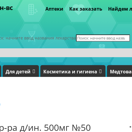
пн-вс
Аптеки
Как заказать
Найдем л
ск: начните ввод названия лекарства
Для детей
Косметика и гигиена
Медтов
а
р-ра д/ин. 500мг №50