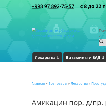
+998 97 892-75-57
с 8 до 22 
Пои
×
Лекарства
Витамины и БАД
Главная
»
Все товары
»
Лекарства
»
Простуд
Амикацин пор. д/пр. 