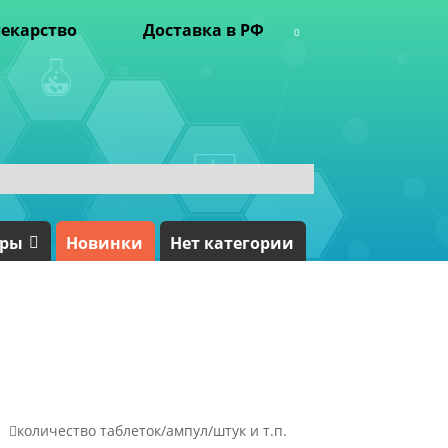
екарство
Доставка в РФ
0
ары
Новинки
Нет категории

количество таблеток/ампул/штук и т.п.