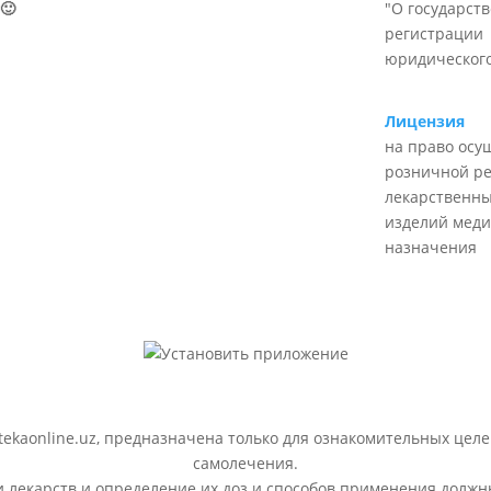
🙂
"О государст
регистрации
юридического
Лицензия
на право осу
розничной р
лекарственны
изделий меди
назначения
ekaonline.uz, предназначена только для ознакомительных целе
самолечения.
лекарств и определение их доз и способов применения должн