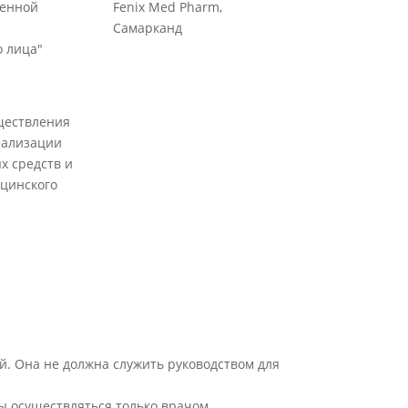
венной
Fenix Med Pharm,
Самарканд
 лица"
ществления
еализации
х средств и
цинского
й. Она не должна служить руководством для
ы осуществляться только врачом.