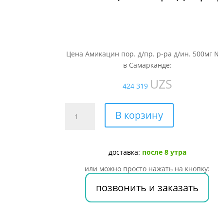
Цена Амикацин пор. д/пр. р-ра д/ин. 500мг 
в Самарканде:
UZS
424 319
Количество
В корзину
товара
Амикацин
пор.
доставка:
после 8 утра
д/
пр.
или можно просто нажать на кнопку:
р-
позвонить и заказать
ра
д/
ин.