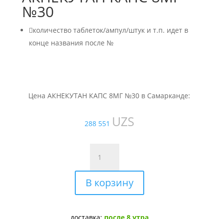
№30

количество таблеток/ампул/штук и т.п. идет в
конце названия после №
Цена АКНЕКУТАН КАПС 8МГ №30 в Самарканде:
UZS
288 551
Количество
товара
АКНЕКУТАН
В корзину
КАПС
8МГ
№30
доставка:
после 8 утра