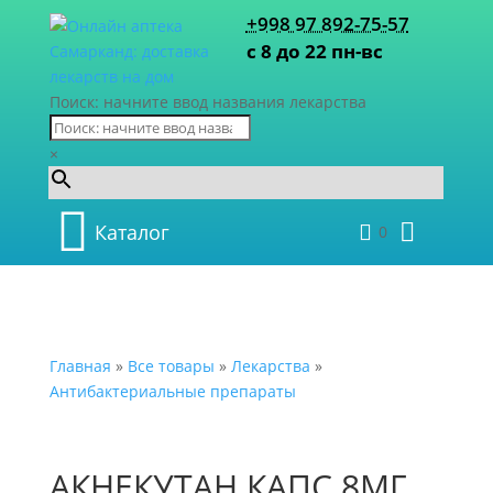
+998 97 892-75-57
с 8 до 22 пн-вс
Поиск: начните ввод названия лекарства
×
Каталог
0
Главная
»
Все товары
»
Лекарства
»
Антибактериальные препараты
АКНЕКУТАН КАПС 8МГ