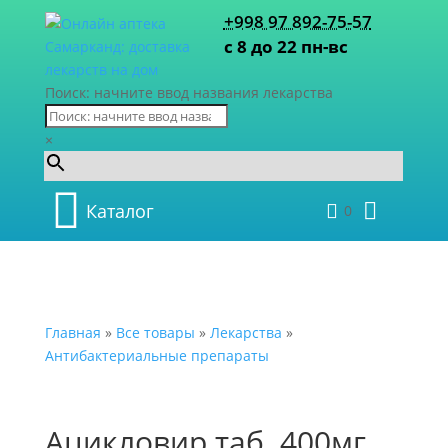
+998 97 892-75-57
с 8 до 22 пн-вс
Поиск: начните ввод названия лекарства
×
Каталог
0
Главная
»
Все товары
»
Лекарства
»
Антибактериальные препараты
Ацикловир таб. 400мг