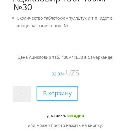
№30

количество таблеток/ампул/штук и т.п. идет в
конце названия после №
Цена Ацикловир таб. 400мг №30 в Самарканде:
UZS
32 934
Количество
В корзину
товара
Ацикловир
таб.
доставка:
сегодня
400мг
№30
или можно просто нажать на кнопку: